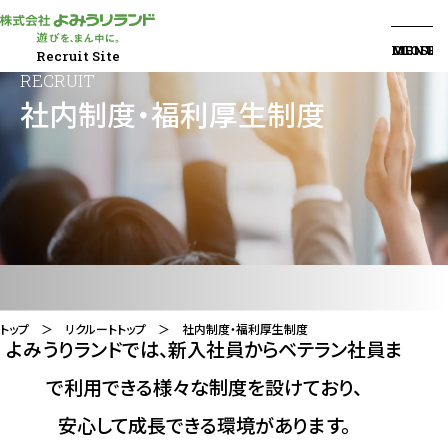
採用トップ
MENU
MENU
CLOSE
Recruit Site
MESSAGE
RECRUIT
社内制度・福利厚生制度
よみうりランドで働くということ
OUR BUSINESS
事業内容と部署紹介
INTERVIEW
社員インタビュー
トップ
リクルートトップ
社内制度・福利厚生制度
よみうりランドでは、新入社員からベテラン社員ま
遊園地事業
で利用できる
様々な制度を設けており、
ゴルフ事業
安心して成長できる環境があります。
公営競技事業