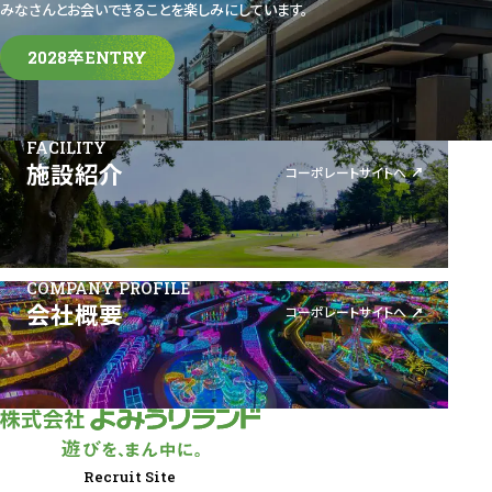
みなさんとお会いできることを楽しみにしています。
2028卒ENTRY
2028卒ENTRY
FACILITY
施設紹介
コーポレートサイトへ
COMPANY PROFILE
会社概要
コーポレートサイトへ
Recruit Site