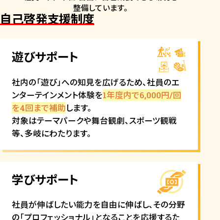
イベント情報
整備しています。
自己啓発支援制度
SPECIAL CONTENTS
遊びサポート
理系社員の仕事紹介
社内の「遊び」への知見を広げるため、社員のエ
ンターテインメント体験を
1年度内で6,000円/回
を4回まで補助
します。
対象はテーマパークや舞台観劇、スポーツ観戦
等、多岐にわたります。
施設紹介
学びサポート
社員が伸ばしたい能力を自由に伸ばし、その分野
の「プロフェッショナル」となることを応援するた