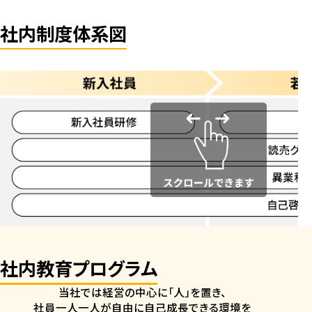
健康パーク事業
ボールパーク事業
社内制度体系図
不動産事業
PROJECT STORIES
プロジェクトストーリーズ
ジュエルミネーション
プールWAI わいわいジャングル
RECRUIT
採用情報
社内教育プログラム
社内制度・福利厚生制度
当社では経営の中心に「人」を置き、
募集要項・FAQ
社員一人一人が自由に自己成長できる環境を