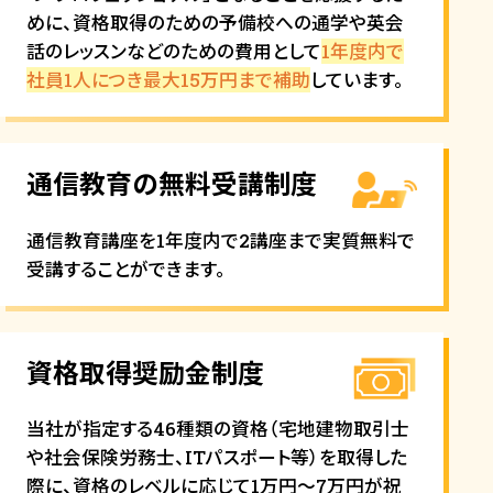
会社概要
めに、資格取得のための予備校への通学や英会
話のレッスンなどのための費用として
1年度内で
社員1人につき最大15万円まで補助
しています。
通信教育の
無料受講制度
プライバシーポリシー
通信教育講座を1年度内で2講座まで実質無料で
受講することができます。
コーポレートサイト
資格取得奨励金制度
当社が指定する46種類の資格（宅地建物取引士
2028卒ENTRY
2028卒ENTRY
や社会保険労務士、ITパスポート等）を取得した
際に、資格のレベルに応じて1万円～7万円が祝